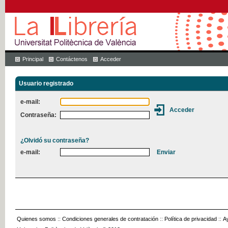
Principal
Contáctenos
Acceder
Usuario registrado
e-mail:
Contraseña:
¿Olvidó su contraseña?
e-mail:
Quienes somos
::
Condiciones generales de contratación
::
Política de privacidad
::
A