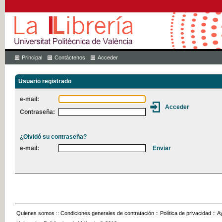
Principal
Contáctenos
Acceder
Usuario registrado
e-mail:
Contraseña:
¿Olvidó su contraseña?
e-mail:
Quienes somos
::
Condiciones generales de contratación
::
Política de privacidad
::
A