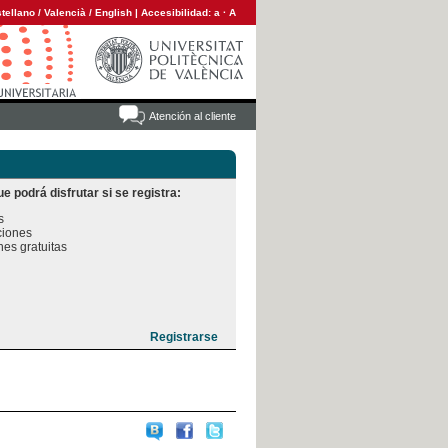
tellano
/
Valencià
/
English
|
Accesibilidad:
a
·
A
Atención al cliente
e podrá disfrutar si se registra:


iones

es gratuitas
