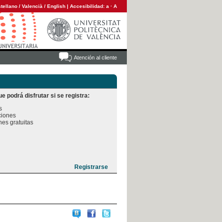
tellano
/
Valencià
/
English
|
Accesibilidad:
a
·
A
Atención al cliente
e podrá disfrutar si se registra:


iones

es gratuitas
