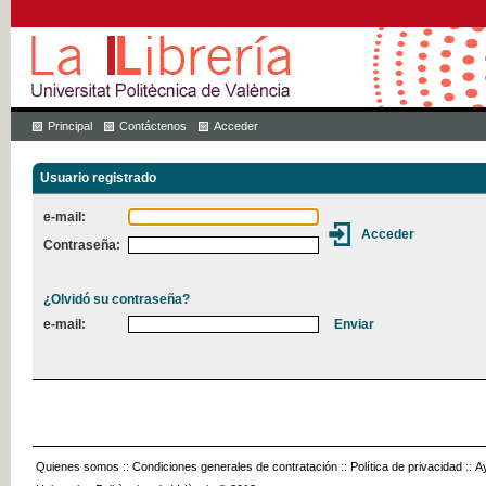
Principal
Contáctenos
Acceder
Usuario registrado
e-mail:
Contraseña:
¿Olvidó su contraseña?
e-mail:
Quienes somos
::
Condiciones generales de contratación
::
Política de privacidad
::
A