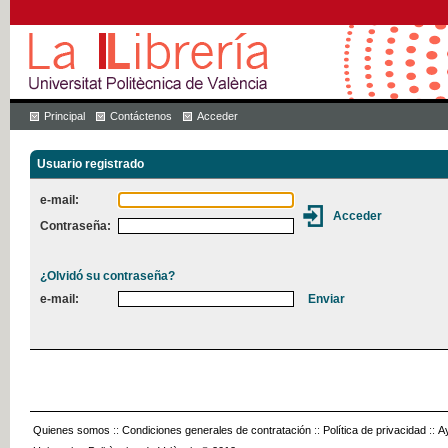
Principal
Contáctenos
Acceder
Usuario registrado
e-mail:
Contraseña:
¿Olvidó su contraseña?
e-mail:
Quienes somos
::
Condiciones generales de contratación
::
Política de privacidad
::
A