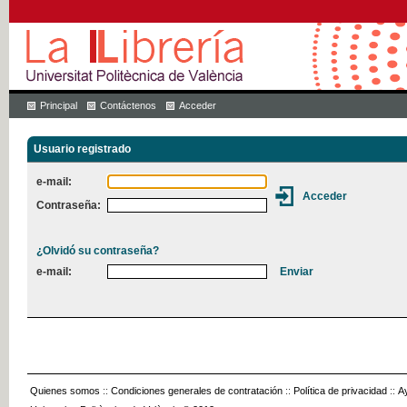
Principal
Contáctenos
Acceder
Usuario registrado
e-mail:
Contraseña:
¿Olvidó su contraseña?
e-mail:
Quienes somos
::
Condiciones generales de contratación
::
Política de privacidad
::
A