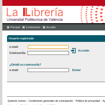
Principal
Contáctenos
Acceder
Usuario registrado
e-mail:
Contraseña:
¿Olvidó su contraseña?
e-mail:
Quienes somos
::
Condiciones generales de contratación
::
Política de privacidad
::
A