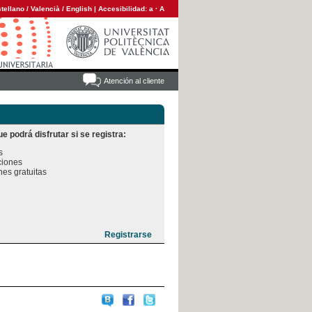
tellano
/
Valencià
/
English
|
Accesibilidad:
a
·
A
Atención al cliente
e podrá disfrutar si se registra:


iones

es gratuitas
