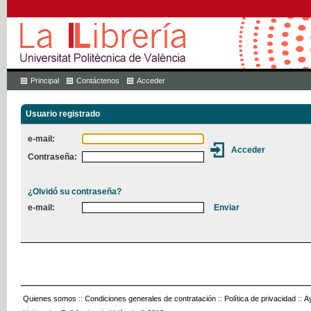
Principal
Contáctenos
Acceder
Usuario registrado
e-mail:
Contraseña:
¿Olvidó su contraseña?
e-mail:
Quienes somos
::
Condiciones generales de contratación
::
Política de privacidad
::
A