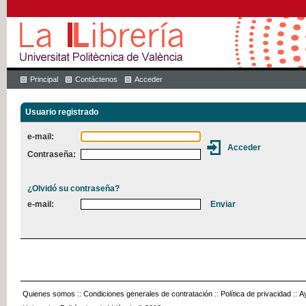
Principal
Contáctenos
Acceder
Usuario registrado
e-mail:
Contraseña:
¿Olvidó su contraseña?
e-mail:
Quienes somos
::
Condiciones generales de contratación
::
Política de privacidad
::
A