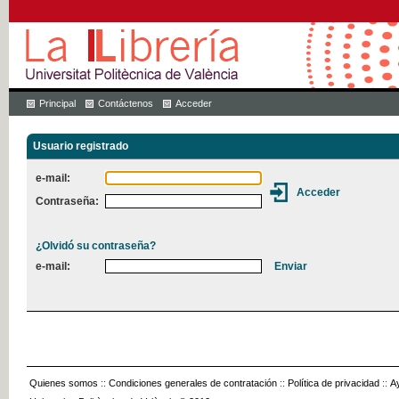
Principal
Contáctenos
Acceder
Usuario registrado
e-mail:
Contraseña:
¿Olvidó su contraseña?
e-mail:
Quienes somos
::
Condiciones generales de contratación
::
Política de privacidad
::
A