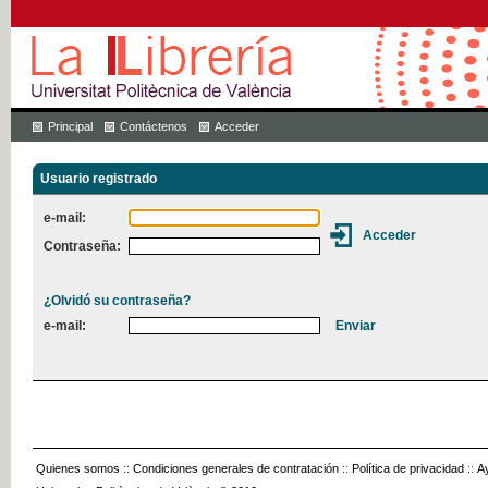
Principal
Contáctenos
Acceder
Usuario registrado
e-mail:
Contraseña:
¿Olvidó su contraseña?
e-mail:
Quienes somos
::
Condiciones generales de contratación
::
Política de privacidad
::
A