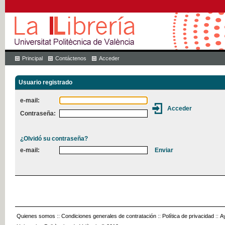
Principal
Contáctenos
Acceder
Usuario registrado
e-mail:
Contraseña:
¿Olvidó su contraseña?
e-mail:
Quienes somos
::
Condiciones generales de contratación
::
Política de privacidad
::
A