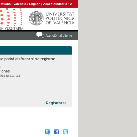
tellano
/
Valencià
/
English
|
Accesibilidad:
a
·
A
Atención al cliente
e podrá disfrutar si se registra:


iones

es gratuitas
