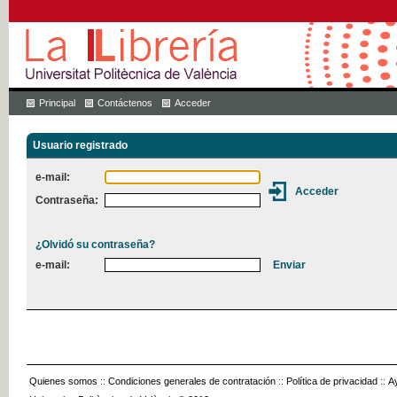
Principal
Contáctenos
Acceder
Usuario registrado
e-mail:
Contraseña:
¿Olvidó su contraseña?
e-mail:
Quienes somos
::
Condiciones generales de contratación
::
Política de privacidad
::
A