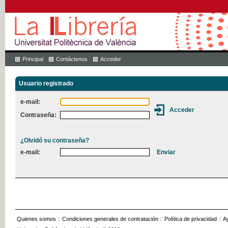
Principal
Contáctenos
Acceder
Usuario registrado
e-mail:
Contraseña:
¿Olvidó su contraseña?
e-mail:
Quienes somos
::
Condiciones generales de contratación
::
Política de privacidad
::
A