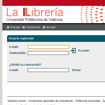
Principal
Contáctenos
Acceder
Usuario registrado
e-mail:
Contraseña:
¿Olvidó su contraseña?
e-mail:
Quienes somos
::
Condiciones generales de contratación
::
Política de privacidad
::
A