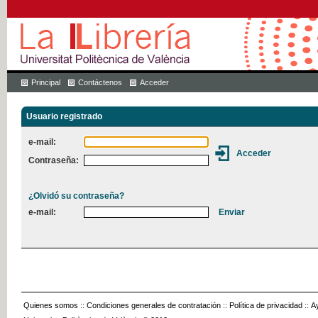
Principal
Contáctenos
Acceder
Usuario registrado
e-mail:
Contraseña:
¿Olvidó su contraseña?
e-mail:
Quienes somos
::
Condiciones generales de contratación
::
Política de privacidad
::
A