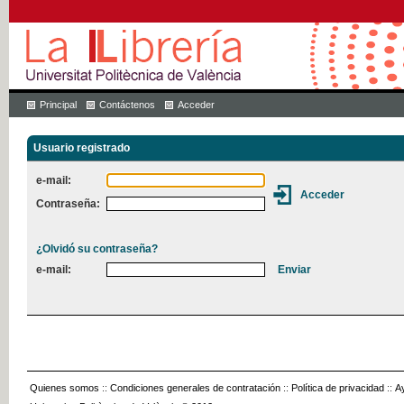
Principal
Contáctenos
Acceder
Usuario registrado
e-mail:
Contraseña:
¿Olvidó su contraseña?
e-mail:
Quienes somos
::
Condiciones generales de contratación
::
Política de privacidad
::
A