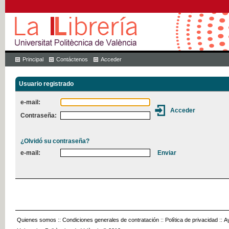
Principal
Contáctenos
Acceder
Usuario registrado
e-mail:
Contraseña:
¿Olvidó su contraseña?
e-mail:
Quienes somos
::
Condiciones generales de contratación
::
Política de privacidad
::
A