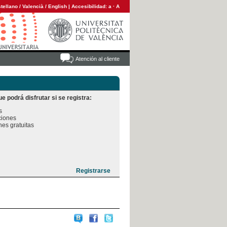
tellano
/
Valencià
/
English
|
Accesibilidad:
a
·
A
Atención al cliente
e podrá disfrutar si se registra:


iones

es gratuitas
