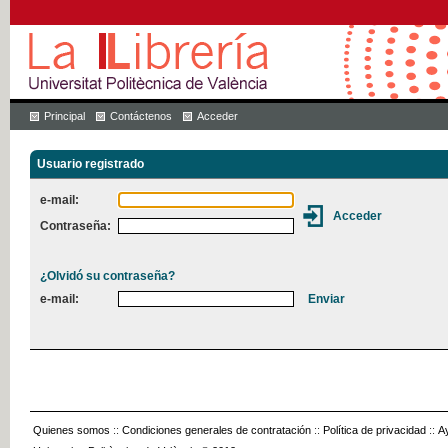
Principal
Contáctenos
Acceder
Usuario registrado
e-mail:
Contraseña:
¿Olvidó su contraseña?
e-mail:
Quienes somos
::
Condiciones generales de contratación
::
Política de privacidad
::
A