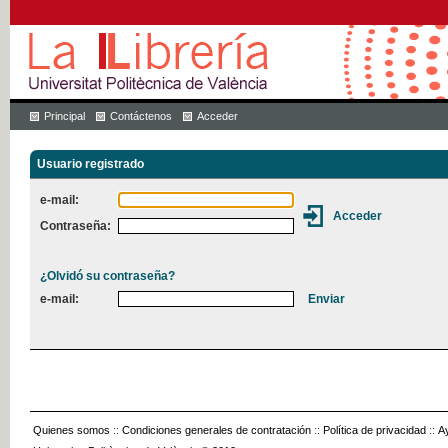
Principal
Contáctenos
Acceder
Usuario registrado
e-mail:
Contraseña:
¿Olvidó su contraseña?
e-mail:
Quienes somos
::
Condiciones generales de contratación
::
Política de privacidad
::
A