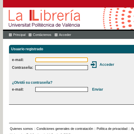
Principal
Contáctenos
Acceder
Usuario registrado
e-mail:
Contraseña:
¿Olvidó su contraseña?
e-mail:
Quienes somos
::
Condiciones generales de contratación
::
Política de privacidad
::
A