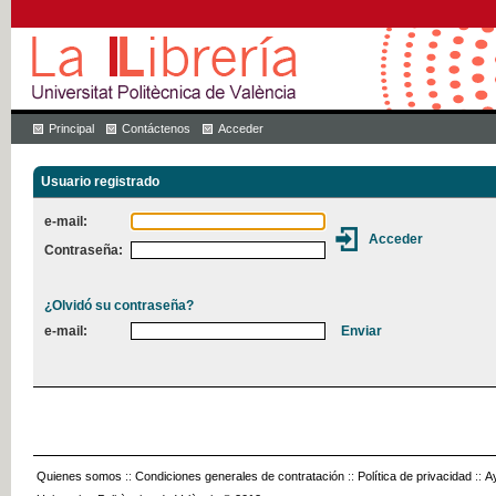
Principal
Contáctenos
Acceder
Usuario registrado
e-mail:
Contraseña:
¿Olvidó su contraseña?
e-mail:
Quienes somos
::
Condiciones generales de contratación
::
Política de privacidad
::
A