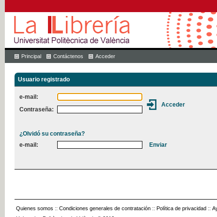
Principal
Contáctenos
Acceder
Usuario registrado
e-mail:
Contraseña:
¿Olvidó su contraseña?
e-mail:
Quienes somos
::
Condiciones generales de contratación
::
Política de privacidad
::
A