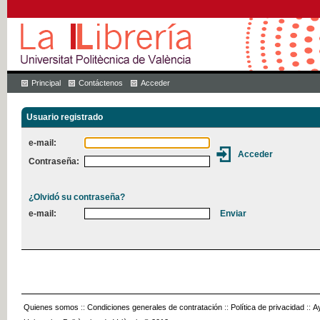
Principal
Contáctenos
Acceder
Usuario registrado
e-mail:
Contraseña:
¿Olvidó su contraseña?
e-mail:
Quienes somos
::
Condiciones generales de contratación
::
Política de privacidad
::
A