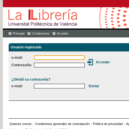
Principal
Contáctenos
Acceder
Usuario registrado
e-mail:
Contraseña:
¿Olvidó su contraseña?
e-mail:
Quienes somos
::
Condiciones generales de contratación
::
Política de privacidad
::
A