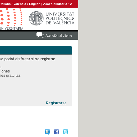
tellano
/
Valencià
/
English
|
Accesibilidad:
a
·
A
Atención al cliente
e podrá disfrutar si se registra:


iones

es gratuitas
