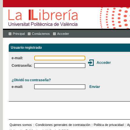
Principal
Contáctenos
Acceder
Usuario registrado
e-mail:
Contraseña:
¿Olvidó su contraseña?
e-mail:
Quienes somos
::
Condiciones generales de contratación
::
Política de privacidad
::
A