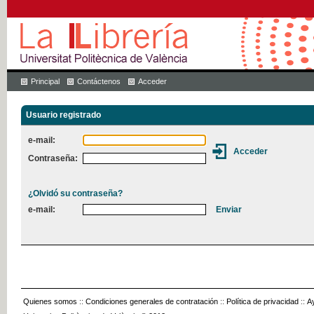
Principal
Contáctenos
Acceder
Usuario registrado
e-mail:
Contraseña:
¿Olvidó su contraseña?
e-mail:
Quienes somos
::
Condiciones generales de contratación
::
Política de privacidad
::
A