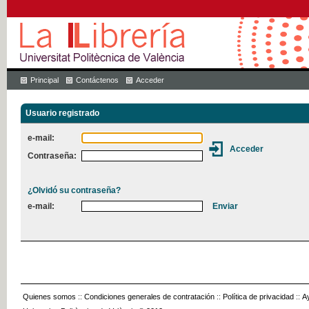
Principal
Contáctenos
Acceder
Usuario registrado
e-mail:
Contraseña:
¿Olvidó su contraseña?
e-mail:
Quienes somos
::
Condiciones generales de contratación
::
Política de privacidad
::
A