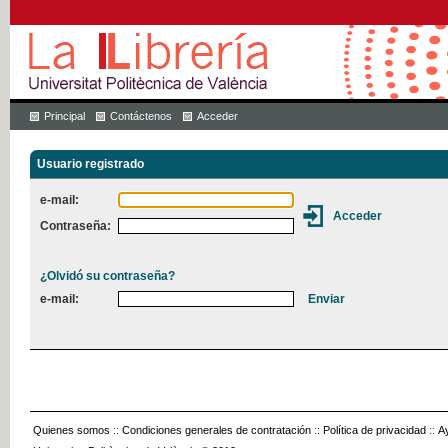
Principal
Contáctenos
Acceder
Usuario registrado
e-mail:
Contraseña:
¿Olvidó su contraseña?
e-mail:
Quienes somos
::
Condiciones generales de contratación
::
Política de privacidad
::
A