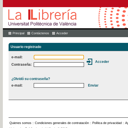
Principal
Contáctenos
Acceder
Usuario registrado
e-mail:
Contraseña:
¿Olvidó su contraseña?
e-mail:
Quienes somos
::
Condiciones generales de contratación
::
Política de privacidad
::
A