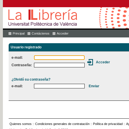
Principal
Contáctenos
Acceder
Usuario registrado
e-mail:
Contraseña:
¿Olvidó su contraseña?
e-mail:
Quienes somos
::
Condiciones generales de contratación
::
Política de privacidad
::
A