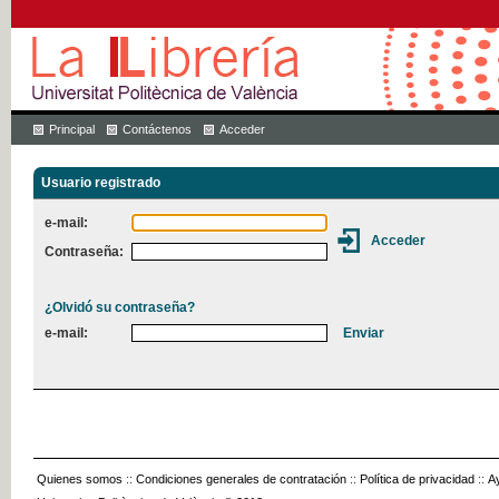
Principal
Contáctenos
Acceder
Usuario registrado
e-mail:
Contraseña:
¿Olvidó su contraseña?
e-mail:
Quienes somos
::
Condiciones generales de contratación
::
Política de privacidad
::
A