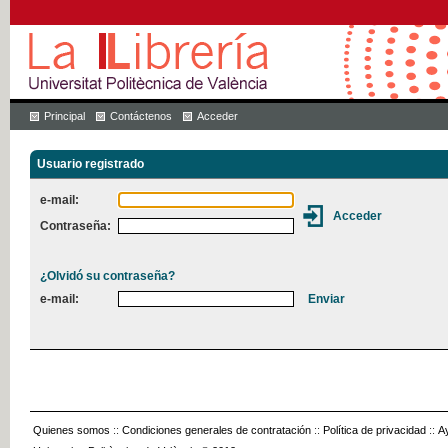
Principal
Contáctenos
Acceder
Usuario registrado
e-mail:
Contraseña:
¿Olvidó su contraseña?
e-mail:
Quienes somos
::
Condiciones generales de contratación
::
Política de privacidad
::
A