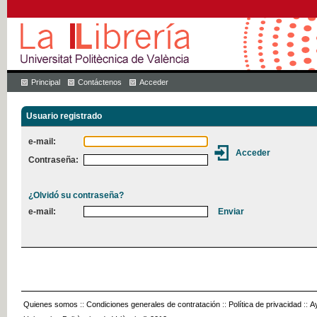
Principal
Contáctenos
Acceder
Usuario registrado
e-mail:
Contraseña:
¿Olvidó su contraseña?
e-mail:
Quienes somos
::
Condiciones generales de contratación
::
Política de privacidad
::
A