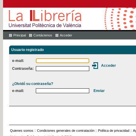
Principal
Contáctenos
Acceder
Usuario registrado
e-mail:
Contraseña:
¿Olvidó su contraseña?
e-mail:
Quienes somos
::
Condiciones generales de contratación
::
Política de privacidad
::
A