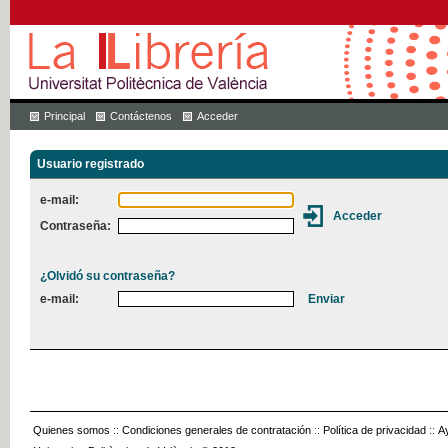
Principal
Contáctenos
Acceder
Usuario registrado
e-mail:
Contraseña:
¿Olvidó su contraseña?
e-mail:
Quienes somos
::
Condiciones generales de contratación
::
Política de privacidad
::
A