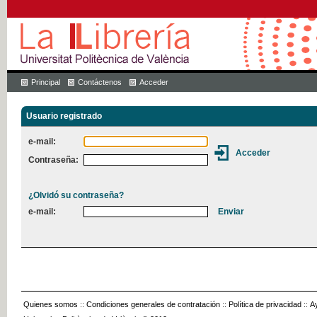
Principal
Contáctenos
Acceder
Usuario registrado
e-mail:
Contraseña:
¿Olvidó su contraseña?
e-mail:
Quienes somos
::
Condiciones generales de contratación
::
Política de privacidad
::
A