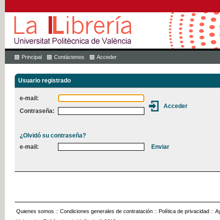
Principal
Contáctenos
Acceder
Usuario registrado
e-mail:
Contraseña:
¿Olvidó su contraseña?
e-mail:
Quienes somos
::
Condiciones generales de contratación
::
Política de privacidad
::
A