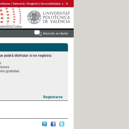
tellano
/
Valencià
/
English
|
Accesibilidad:
a
·
A
Atención al cliente
e podrá disfrutar si se registra:


iones

es gratuitas
