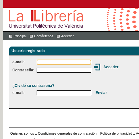
Principal
Contáctenos
Acceder
Usuario registrado
e-mail:
Contraseña:
¿Olvidó su contraseña?
e-mail:
Quienes somos
::
Condiciones generales de contratación
::
Política de privacidad
::
A