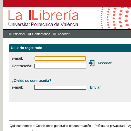
Principal
Contáctenos
Acceder
Usuario registrado
e-mail:
Contraseña:
¿Olvidó su contraseña?
e-mail:
Quienes somos
::
Condiciones generales de contratación
::
Política de privacidad
::
A