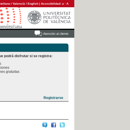
tellano
/
Valencià
/
English
|
Accesibilidad:
a
·
A
Atención al cliente
e podrá disfrutar si se registra:


iones

es gratuitas
