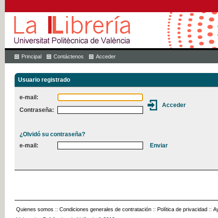
Principal
Contáctenos
Acceder
Usuario registrado
e-mail:
Contraseña:
¿Olvidó su contraseña?
e-mail:
Quienes somos
::
Condiciones generales de contratación
::
Política de privacidad
::
A