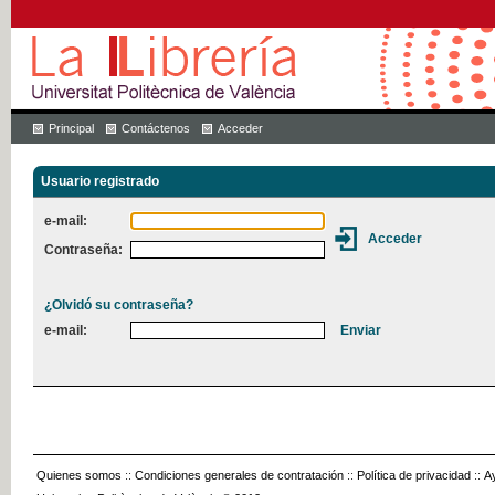
Principal
Contáctenos
Acceder
Usuario registrado
e-mail:
Contraseña:
¿Olvidó su contraseña?
e-mail:
Quienes somos
::
Condiciones generales de contratación
::
Política de privacidad
::
A