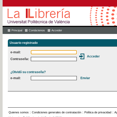
Principal
Contáctenos
Acceder
Usuario registrado
e-mail:
Contraseña:
¿Olvidó su contraseña?
e-mail:
Quienes somos
::
Condiciones generales de contratación
::
Política de privacidad
::
A